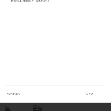
夏季限定「緑麺」の製造開始に伴う、ご注文受付について
Previous
Next
Top
お問合せ
Concept
ご契約の流れ
Products
サンプル請求