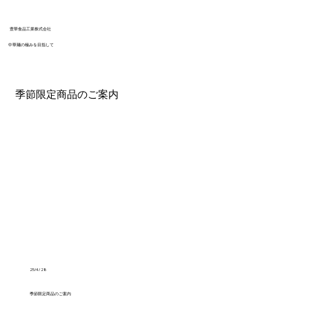
​豊華食品工業株式会社
​中華麺の極みを目指して
季節限定商品のご案内
25/4/28
季節限定商品のご案内